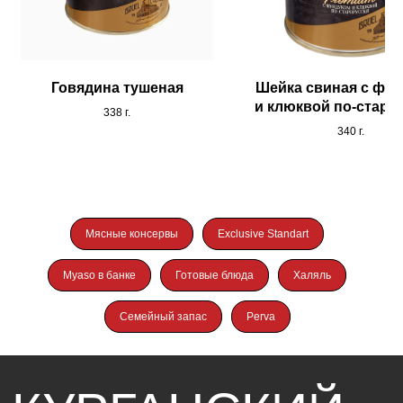
«СТАНДАРТ»
Говядина тушеная
Шейка свиная с фу
и клюквой по-старо
338 г.
Разделы
Каталог
340 г.
О компании
Консервация
Карьера
Колбасные изделия
Новости
Мясные консервы
Exclusive Standart
Поставщикам
Контакты
Электронная
Telegram
Myaso в банке
Готовые блюда
Халяль
площадка
Вконтакте
для регистрации
Семейный запас
Perva
8 800 250-42-39
Наверх