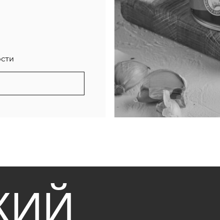
ИЙ
БИНАТ
Т»