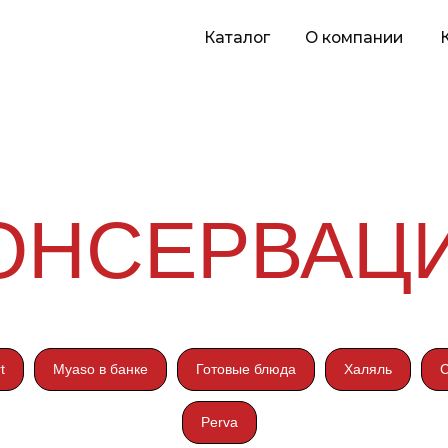
Каталог
О компании
Карьера
П
ОНСЕРВАЦ
t
Myaso в банке
Готовые блюда
Халяль
С
Perva