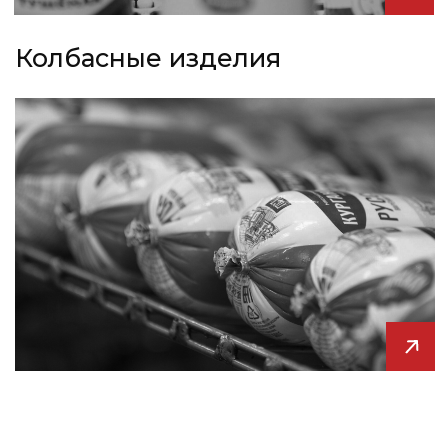
КАЧЕСТВА,
КОТОРЫХ МЫ
ПРИДЕРЖИВАЕМСЯ
СООТВЕТСТВИЕ
НОРМАМ
Все производственные процессы
соответствуют законодательству
Российской Федерации и Европейского
Союза в области пищевой безопасности
и качества.
СЕРТИФИКАЦИЯ
Производственная площака КМК
«Стандарт» успешно прошла
сертификацию FSSC 22 000 по системе
менеджмента безопасности пищевых
продуктов в пищевой цепи поставок.