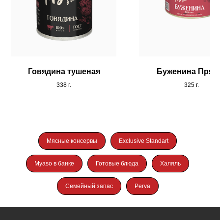
МЯСОКОМБИНАТ
«СТАНДАРТ»
Говядина тушеная
Буженина Прян
Разделы
Каталог
338 г.
325 г.
О компании
Консервация
Карьера
Колбасные изделия
Новости
Мясные консервы
Exclusive Standart
Поставщикам
Контакты
Электронная
Telegram
Myaso в банке
Готовые блюда
Халяль
площадка
Вконтакте
для регистрации
8 800 250-42-39
Семейный запас
Perva
Наверх