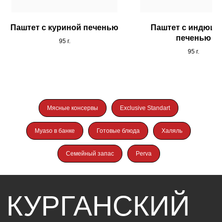
«СТАНДАРТ»
Паштет с куриной печенью
Паштет с индюши
печенью
95 г.
Разделы
Каталог
95 г.
О компании
Консервация
Карьера
Колбасные изделия
Новости
Мясные консервы
Exclusive Standart
Поставщикам
Контакты
Myaso в банке
Готовые блюда
Халяль
Электронная
Telegram
площадка
Вконтакте
для регистрации
Семейный запас
Perva
8 800 250-42-39
Наверх