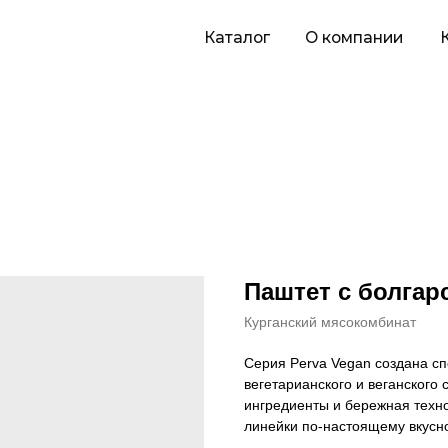
Каталог
О компании
Карьера
П
Паштет с болгар
Курганский мясокомбинат
Серия Perva Vegan создана с
вегетарианского и веганского
ингредиенты и бережная техно
линейки по-настоящему вкусно