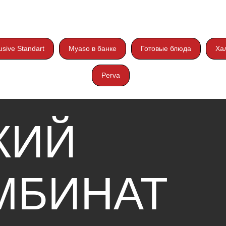
usive Standart
Myaso в банке
Готовые блюда
Ха
ИЙ
Perva
БИНАТ
Т»
Поставщикам
Электронная площадка