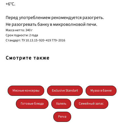
+6°С.
Перед употреблением рекомендуется разогреть.
Не разогревать банку в микроволновой печи.
КУРГАНСКИЙ
Масса нетто: 340 г
Срок годности: 2 года
МЯСОКОМБИНАТ
Стандарт: ТУ 10.13.15−920−419 779−2016
«СТАНДАРТ»
Смотрите также
Разделы
Каталог
Мясные консервы
Exclusive Standart
Myaso в банке
О компании
Консервация
Карьера
Колбасные изделия
Готовые блюда
Халяль
Семейный запас
Новости
Perva
Поставщикам
Контакты