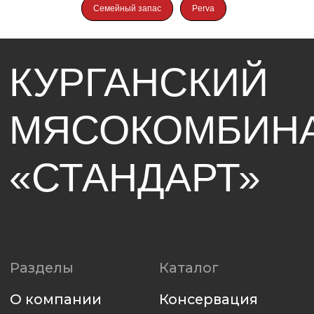
Семейный запас
Perva
Поставщикам
Контакты
Электронная
Telegram
площадка
Вконтакте
для регистрации
8 800 250-42-39
Наверх
Политика использования файлов cookie
Политика конфиденциальности
Разработка сайта