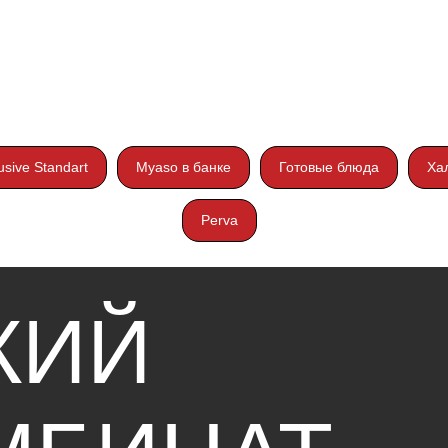
ИЙ
usive Standart
Myaso в банке
Готовые блюда
Ха
Perva
БИНАТ
Т»
Поставщикам