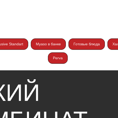
ИЙ
usive Standart
Myaso в банке
Готовые блюда
Ха
Perva
БИНАТ
Т»
Поставщикам