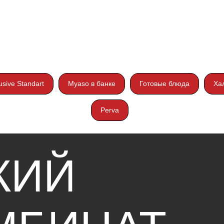
ИЙ
usive Standart
Myaso в банке
Готовые блюда
Ха
Perva
БИНАТ
Т»
Поставщикам