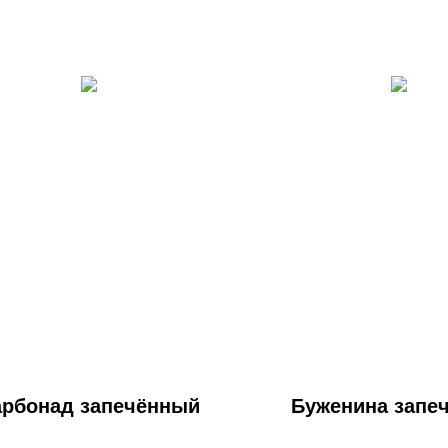
арбонад запечённый
Буженина запе