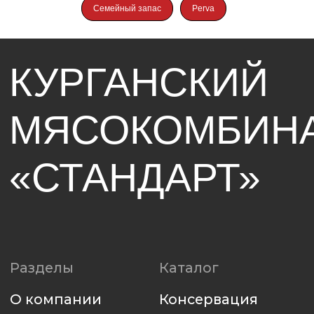
Семейный запас
Perva
Поставщикам
Контакты
Электронная
Telegram
площадка
Вконтакте
для регистрации
8 800 250-42-39
Наверх
Политика использования файлов cookie
Политика конфиденциальности
Разработка сайта